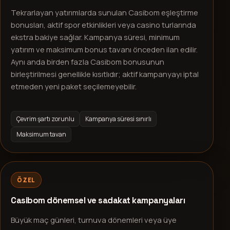
Tekrarlayan yatırımlarda sunulan Casibom eşleştirme
bonusları, aktif spor etkinlikleri veya casino turlarında
ekstra bakiye sağlar. Kampanya süresi, minimum
yatırım ve maksimum bonus tavanı önceden ilan edilir.
Aynı anda birden fazla Casibom bonusunun
birleştirilmesi genellikle kısıtlıdır; aktif kampanyayı iptal
etmeden yeni paket seçilemeyebilir.
Çevrim şartı zorunlu
Kampanya süresi sınırlı
Maksimum tavan
ÖZEL
Casibom dönemsel ve sadakat kampanyaları
Büyük maç günleri, turnuva dönemleri veya üye