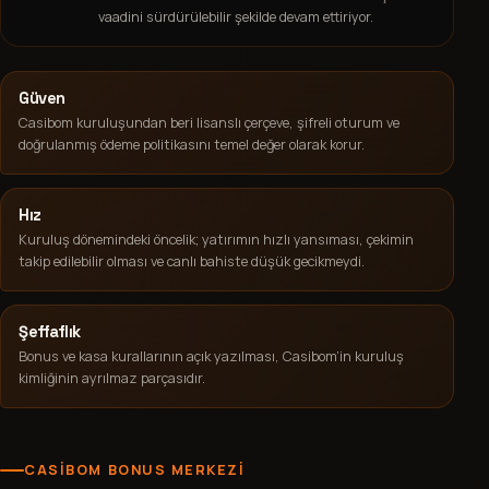
vaadini sürdürülebilir şekilde devam ettiriyor.
Güven
Casibom kuruluşundan beri lisanslı çerçeve, şifreli oturum ve
doğrulanmış ödeme politikasını temel değer olarak korur.
Hız
Kuruluş dönemindeki öncelik; yatırımın hızlı yansıması, çekimin
takip edilebilir olması ve canlı bahiste düşük gecikmeydi.
Şeffaflık
Bonus ve kasa kurallarının açık yazılması, Casibom’in kuruluş
kimliğinin ayrılmaz parçasıdır.
CASIBOM BONUS MERKEZI