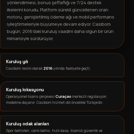
yönlendirmesi, bonus şeffaflığı ve 7/24 destek
ilkelerini korudu. Platform sürekli güncellenen oran
motoru, genişletilmiş ödeme ağı ve mobil performans
iyileştirmeleriyle büyümeye devam ediyor. Casibom
bugün, 2016’daki kuruluş vaadini daha olgun bir ürün
mimarisiyle sürdürüyor.
Kuruluş yılı
Casibom resmi olarak
2016
yılında faaliyete geçti.
Kuruluş lokasyonu
Operasyonel lisans çerçevesi
Curaçao
merkezli regülasyon
modeline dayanır. Casibom hizmet dili öncelikle Türkçe’dir.
Kuruluş odak alanları
Spor bahisleri, canlı bahis, hızlı kasa, lisanslı güvenlik ve