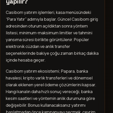
yapılır?
Casibom yatırım işlemleri, kasa menüsündeki
“Para Yatır” adımıyla başlar. Güncel Casibom giriş
adresinden oturum açıldıktan sonra yöntem
listesi, minimum-maksimum limitler ve tahmini
yansıma süresi birlikte görüntülenir. Popüler
elektronik cüzdan ve anlık transfer
seçeneklerinde bakiye çoğu zaman birkaç dakika
içinde hesaba geçer.
Casibom yatırım ekosistemi; Papara, banka
havalesi, kripto varlık transferleri ve dönemsel
olarak eklenen yerel ödeme çözümlerini kapsar.
Hangi kanalın daha hızlı sonuç vereceği, banka
kesim saatleri ve yöntemin anlık durumuna göre
değişebilir. Bonus kullanacaksanız yatırımı
başlatmadan önce kampanyayı seçmek, çevrim