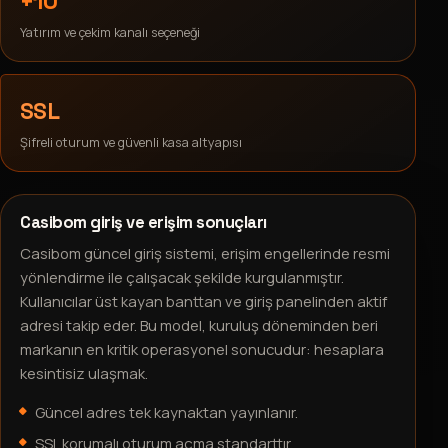
+10
Yatırım ve çekim kanalı seçeneği
SSL
Şifreli oturum ve güvenli kasa altyapısı
Casibom giriş ve erişim sonuçları
Casibom güncel giriş sistemi, erişim engellerinde resmi
yönlendirme ile çalışacak şekilde kurgulanmıştır.
Kullanıcılar üst kayan banttan ve giriş panelinden aktif
adresi takip eder. Bu model, kuruluş döneminden beri
markanın en kritik operasyonel sonucudur: hesaplara
kesintisiz ulaşmak.
Güncel adres tek kaynaktan yayınlanır.
SSL korumalı oturum açma standarttır.