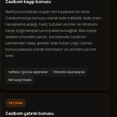
Casibom kayıp bonusu
Belirli periyotlarda oluşan net kayıpların bir kısmı
Casibom kayıp bonusu olarak iade edilebilir. İade oranı,
hesaplama aralığı, hariç tutulan ürünler ve minimum
kayıp eşiği kampanya koşullarına bağlıdır. Bazı kayıp
iadeleri otomatik yansır; bazılarında Casibom
panelinden talep gerekir. İade tutarı çoğu zaman
bonus bakiyesi olarak tanımlanır ve yeniden çevrim
ister.
Haftalık / günlük seçenekler
Otomatik veya talep ile
Net kayıp hesabı
YATIRIM
Casibom yatırım bonusu