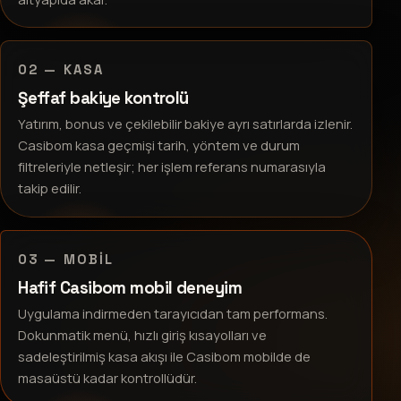
02 — KASA
Şeffaf bakiye kontrolü
Yatırım, bonus ve çekilebilir bakiye ayrı satırlarda izlenir.
Casibom kasa geçmişi tarih, yöntem ve durum
filtreleriyle netleşir; her işlem referans numarasıyla
takip edilir.
03 — MOBİL
Hafif Casibom mobil deneyim
Uygulama indirmeden tarayıcıdan tam performans.
Dokunmatik menü, hızlı giriş kısayolları ve
sadeleştirilmiş kasa akışı ile Casibom mobilde de
masaüstü kadar kontrollüdür.