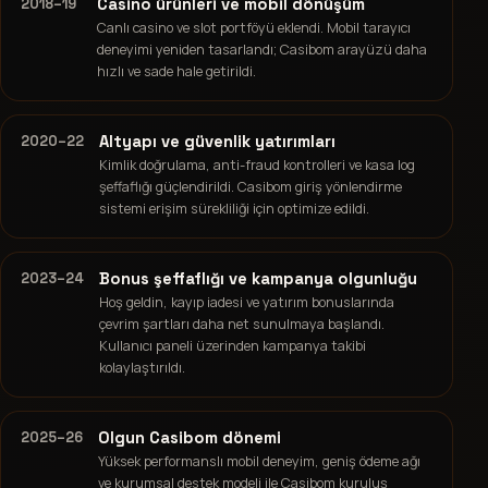
Casino ürünleri ve mobil dönüşüm
2018–19
Canlı casino ve slot portföyü eklendi. Mobil tarayıcı
deneyimi yeniden tasarlandı; Casibom arayüzü daha
hızlı ve sade hale getirildi.
Altyapı ve güvenlik yatırımları
2020–22
Kimlik doğrulama, anti-fraud kontrolleri ve kasa log
şeffaflığı güçlendirildi. Casibom giriş yönlendirme
sistemi erişim sürekliliği için optimize edildi.
Bonus şeffaflığı ve kampanya olgunluğu
2023–24
Hoş geldin, kayıp iadesi ve yatırım bonuslarında
çevrim şartları daha net sunulmaya başlandı.
Kullanıcı paneli üzerinden kampanya takibi
kolaylaştırıldı.
Olgun Casibom dönemi
2025–26
Yüksek performanslı mobil deneyim, geniş ödeme ağı
ve kurumsal destek modeli ile Casibom kuruluş