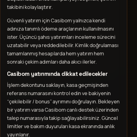
takibini kolaylaştırır.
Güvenli yatırım için Casibom yalnızca kendi
adınıza tanımlı ödeme araçlarının kullanılmasını
ister. Üçüncü şahıs yatırımları inceleme sürecini
uzatabilir veya reddedilebilir. Kimlik doğrulaması
tamamlanmış hesaplarda hem yatırım hem
sonraki çekim adımları daha akıcı ilerler.
Casibom yatırımında dikkat edilecekler
İşlem dekontunu saklayın, kasa geçmişinden
referans numarasını kontrol edin ve bakiyenin
“çekilebilir / bonus” ayrımını doğrulayın. Bekleyen
bir yatırım varsa Casibom canlı destek üzerinden
talep numarasıyla takip sağlayabilirsiniz. Güncel
limitler ve bakım duyuruları kasa ekranında anlık
yayınlanır.