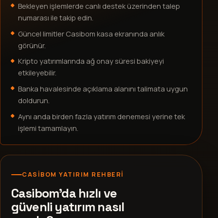
Bekleyen işlemlerde canlı destek üzerinden talep
numarası ile takip edin.
Güncel limitler Casibom kasa ekranında anlık
görünür.
Kripto yatırımlarında ağ onay süresi bakiyeyi
etkileyebilir.
Banka havalesinde açıklama alanını talimata uygun
doldurun.
Aynı anda birden fazla yatırım denemesi yerine tek
işlemi tamamlayın.
CASIBOM YATIRIM REHBERI
Casibom’da hızlı ve
güvenli yatırım nasıl