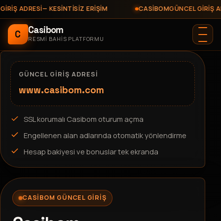
ŞIM
CASIBOM
GÜNCEL GIRIŞ ADRESI
— GÜVENLI YÖNLENDIRM
Casibom
C
RESMI BAHIS PLATFORMU
GÜNCEL GIRIŞ ADRESI
www.casibom.com
SSL korumalı Casibom oturum açma
Engellenen alan adlarında otomatik yönlendirme
Hesap bakiyesi ve bonuslar tek ekranda
CASIBOM GÜNCEL GIRIŞ