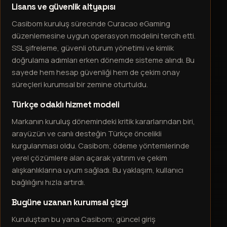
Lisans ve güvenlik altyapısı
Casibom kuruluş sürecinde Curacao eGaming
düzenlemesine uygun operasyon modelini tercih etti.
SSL şifreleme, güvenli oturum yönetimi ve kimlik
doğrulama adımları erken dönemde sisteme alındı. Bu
sayede hem hesap güvenliği hem de çekim onay
süreçleri kurumsal bir zemine oturtuldu.
Türkçe odaklı hizmet modeli
Markanın kuruluş dönemindeki kritik kararlarından biri,
arayüzün ve canlı desteğin Türkçe öncelikli
kurgulanması oldu. Casibom; ödeme yöntemlerinde
yerel çözümlere alan açarak yatırım ve çekim
alışkanlıklarına uyum sağladı. Bu yaklaşım, kullanıcı
bağlılığını hızla artırdı.
Bugüne uzanan kurumsal çizgi
Kuruluştan bu yana Casibom; güncel giriş