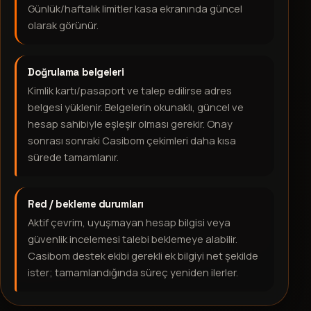
Günlük/haftalık limitler kasa ekranında güncel
olarak görünür.
Doğrulama belgeleri
Kimlik kartı/pasaport ve talep edilirse adres
belgesi yüklenir. Belgelerin okunaklı, güncel ve
hesap sahibiyle eşleşir olması gerekir. Onay
sonrası sonraki Casibom çekimleri daha kısa
sürede tamamlanır.
Red / bekleme durumları
Aktif çevrim, uyuşmayan hesap bilgisi veya
güvenlik incelemesi talebi beklemeye alabilir.
Casibom destek ekibi gerekli ek bilgiyi net şekilde
ister; tamamlandığında süreç yeniden ilerler.