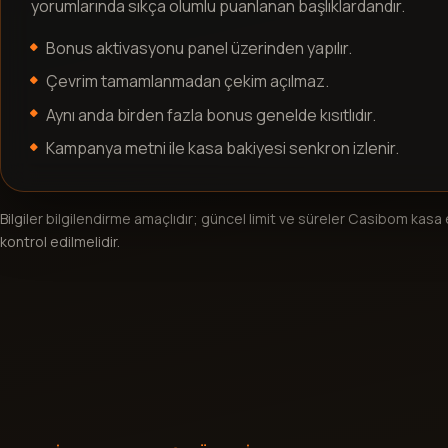
yorumlarında sıkça olumlu puanlanan başlıklardandır.
Bonus aktivasyonu panel üzerinden yapılır.
Çevrim tamamlanmadan çekim açılmaz.
Aynı anda birden fazla bonus genelde kısıtlıdır.
Kampanya metni ile kasa bakiyesi senkron izlenir.
Bilgiler bilgilendirme amaçlıdır; güncel limit ve süreler Casibom kasa
kontrol edilmelidir.