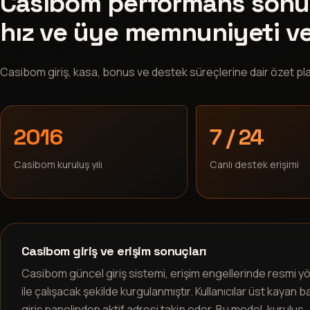
Casibom performans sonuç
hız ve üye memnuniyeti ver
Casibom giriş, kasa, bonus ve destek süreçlerine dair özet plat
2016
7 / 24
Casibom kuruluş yılı
Canlı destek erişimi
Casibom giriş ve erişim sonuçları
Casibom güncel giriş sistemi, erişim engellerinde resmi y
ile çalışacak şekilde kurgulanmıştır. Kullanıcılar üst kayan 
giriş panelinden aktif adresi takip eder. Bu model, kuruluş