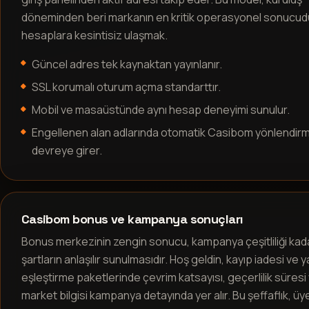
döneminden beri markanın en kritik operasyonel sonucud
hesaplara kesintisiz ulaşmak.
Güncel adres tek kaynaktan yayınlanır.
SSL korumalı oturum açma standarttır.
Mobil ve masaüstünde aynı hesap deneyimi sunulur.
Engellenen alan adlarında otomatik Casibom yönlendir
devreye girer.
Casibom bonus ve kampanya sonuçları
Bonus merkezinin zengin sonucu, kampanya çeşitliliği kad
şartların anlaşılır sunulmasıdır. Hoş geldin, kayıp iadesi ve y
eşleştirme paketlerinde çevrim katsayısı, geçerlilik süres
market bilgisi kampanya detayında yer alır. Bu şeffaflık, üy