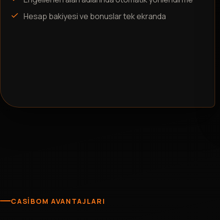
Hesap bakiyesi ve bonuslar tek ekranda
CASIBOM AVANTAJLARI