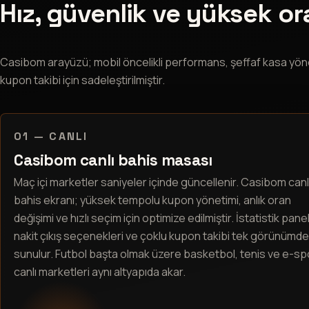
Hız, güvenlik ve yüksek ora
Casibom arayüzü; mobil öncelikli performans, şeffaf kasa yöne
kupon takibi için sadeleştirilmiştir.
01 — CANLI
Casibom canlı bahis masası
Maç içi marketler saniyeler içinde güncellenir. Casibom canl
bahis ekranı; yüksek tempolu kupon yönetimi, anlık oran
değişimi ve hızlı seçim için optimize edilmiştir. İstatistik panel
nakit çıkış seçenekleri ve çoklu kupon takibi tek görünümd
sunulur. Futbol başta olmak üzere basketbol, tenis ve e-sp
canlı marketleri aynı altyapıda akar.