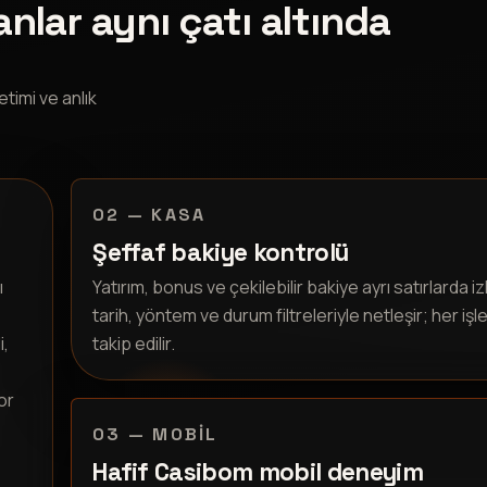
nlar aynı çatı altında
timi ve anlık
02 — KASA
Şeffaf bakiye kontrolü
ı
Yatırım, bonus ve çekilebilir bakiye ayrı satırlarda 
tarih, yöntem ve durum filtreleriyle netleşir; her i
i,
takip edilir.
e
or
03 — MOBİL
Hafif Casibom mobil deneyim