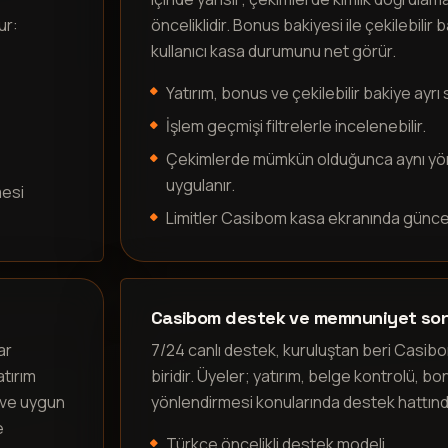
ur:
önceliklidir. Bonus bakiyesi ile çekilebilir b
kullanıcı kasa durumunu net görür.
Yatırım, bonus ve çekilebilir bakiye ayrı
İşlem geçmişi filtrelerle incelenebilir.
Çekimlerde mümkün olduğunca aynı yön
uygulanır.
mesi
Limitler Casibom kasa ekranında güncel
Casibom destek ve memnuniyet son
ar
7/24 canlı destek, kuruluştan beri Casib
atırım
biridir. Üyeler; yatırım, belge kontrolü, b
i ve uygun
yönlendirmesi konularında destek hattında
e
Türkçe öncelikli destek modeli