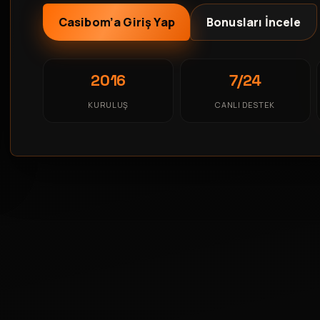
Casibom’a Giriş Yap
Bonusları İncele
2016
7/24
KURULUŞ
CANLI DESTEK