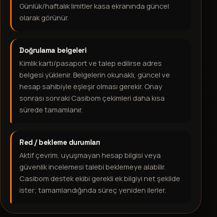
Günlük/haftalık limitler kasa ekranında güncel
olarak görünür.
Doğrulama belgeleri
Kimlik kartı/pasaport ve talep edilirse adres
belgesi yüklenir. Belgelerin okunaklı, güncel ve
hesap sahibiyle eşleşir olması gerekir. Onay
sonrası sonraki Casibom çekimleri daha kısa
sürede tamamlanır.
Red / bekleme durumları
Aktif çevrim, uyuşmayan hesap bilgisi veya
güvenlik incelemesi talebi beklemeye alabilir.
Casibom destek ekibi gerekli ek bilgiyi net şekilde
ister; tamamlandığında süreç yeniden ilerler.