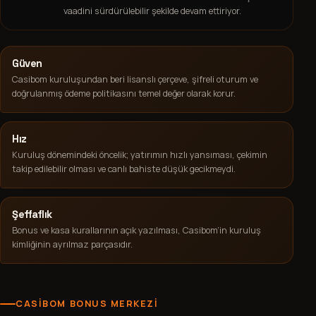
vaadini sürdürülebilir şekilde devam ettiriyor.
Güven
Casibom kuruluşundan beri lisanslı çerçeve, şifreli oturum ve
doğrulanmış ödeme politikasını temel değer olarak korur.
Hız
Kuruluş dönemindeki öncelik; yatırımın hızlı yansıması, çekimin
takip edilebilir olması ve canlı bahiste düşük gecikmeydi.
Şeffaflık
Bonus ve kasa kurallarının açık yazılması, Casibom’in kuruluş
kimliğinin ayrılmaz parçasıdır.
CASIBOM BONUS MERKEZI