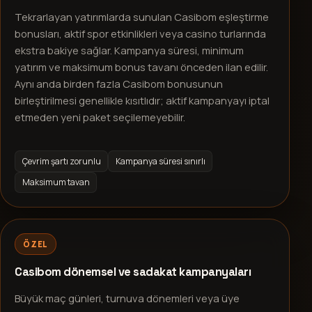
Tekrarlayan yatırımlarda sunulan Casibom eşleştirme
bonusları, aktif spor etkinlikleri veya casino turlarında
ekstra bakiye sağlar. Kampanya süresi, minimum
yatırım ve maksimum bonus tavanı önceden ilan edilir.
Aynı anda birden fazla Casibom bonusunun
birleştirilmesi genellikle kısıtlıdır; aktif kampanyayı iptal
etmeden yeni paket seçilemeyebilir.
Çevrim şartı zorunlu
Kampanya süresi sınırlı
Maksimum tavan
ÖZEL
Casibom dönemsel ve sadakat kampanyaları
Büyük maç günleri, turnuva dönemleri veya üye