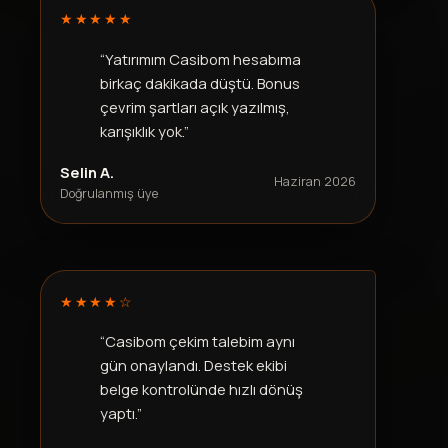
★★★★★
“Yatırımım Casibom hesabıma
birkaç dakikada düştü. Bonus
çevrim şartları açık yazılmış,
karışıklık yok.”
Selin A.
Haziran 2026
Doğrulanmış üye
★★★★☆
“Casibom çekim talebim aynı
gün onaylandı. Destek ekibi
belge kontrolünde hızlı dönüş
yaptı.”