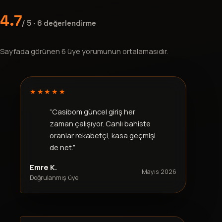
4.7
/ 5 · 6 değerlendirme
Sayfada görünen 6 üye yorumunun ortalamasıdır.
★★★★★
“Casibom güncel giriş her
zaman çalışıyor. Canlı bahiste
oranlar rekabetçi, kasa geçmişi
de net.”
Emre K.
Mayıs 2026
Doğrulanmış üye