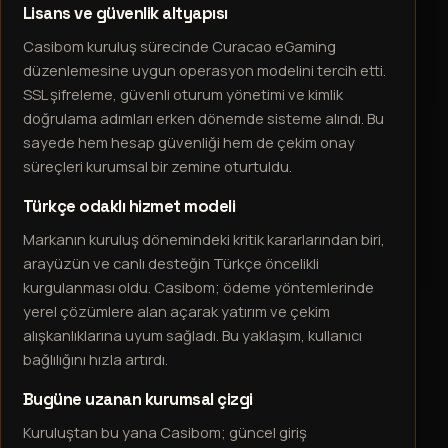
Lisans ve güvenlik altyapısı
Casibom kuruluş sürecinde Curacao eGaming
düzenlemesine uygun operasyon modelini tercih etti.
SSL şifreleme, güvenli oturum yönetimi ve kimlik
doğrulama adımları erken dönemde sisteme alındı. Bu
sayede hem hesap güvenliği hem de çekim onay
süreçleri kurumsal bir zemine oturtuldu.
Türkçe odaklı hizmet modeli
Markanın kuruluş dönemindeki kritik kararlarından biri,
arayüzün ve canlı desteğin Türkçe öncelikli
kurgulanması oldu. Casibom; ödeme yöntemlerinde
yerel çözümlere alan açarak yatırım ve çekim
alışkanlıklarına uyum sağladı. Bu yaklaşım, kullanıcı
bağlılığını hızla artırdı.
Bugüne uzanan kurumsal çizgi
Kuruluştan bu yana Casibom; güncel giriş