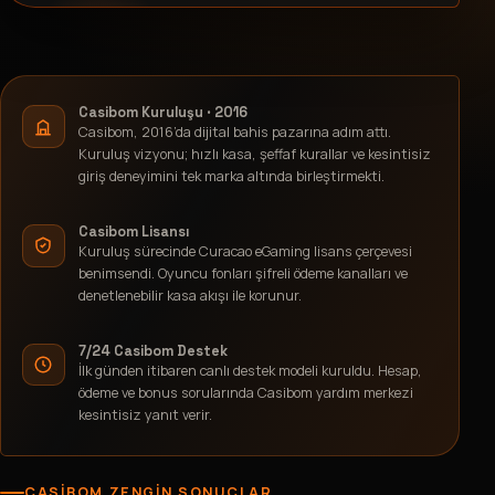
Casibom Kuruluşu · 2016
Casibom, 2016’da dijital bahis pazarına adım attı.
Kuruluş vizyonu; hızlı kasa, şeffaf kurallar ve kesintisiz
giriş deneyimini tek marka altında birleştirmekti.
Casibom Lisansı
Kuruluş sürecinde Curacao eGaming lisans çerçevesi
benimsendi. Oyuncu fonları şifreli ödeme kanalları ve
denetlenebilir kasa akışı ile korunur.
7/24 Casibom Destek
İlk günden itibaren canlı destek modeli kuruldu. Hesap,
ödeme ve bonus sorularında Casibom yardım merkezi
kesintisiz yanıt verir.
CASIBOM ZENGIN SONUÇLAR