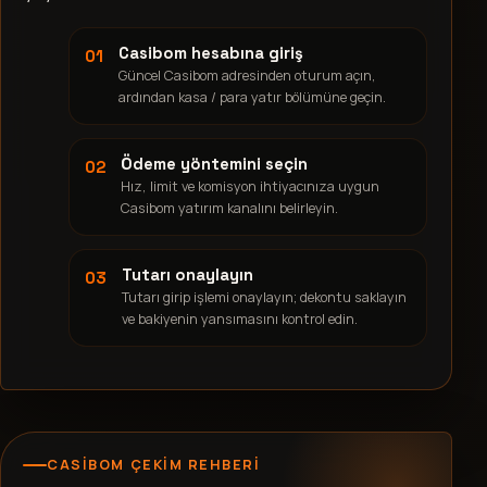
Casibom hesabına giriş
Güncel Casibom adresinden oturum açın,
ardından kasa / para yatır bölümüne geçin.
Ödeme yöntemini seçin
Hız, limit ve komisyon ihtiyacınıza uygun
Casibom yatırım kanalını belirleyin.
Tutarı onaylayın
Tutarı girip işlemi onaylayın; dekontu saklayın
ve bakiyenin yansımasını kontrol edin.
CASIBOM ÇEKIM REHBERI